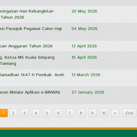
ringatan Hari Kebangkitan
20 May 2026
 Tahun 2026
si Peusijuk Pegawai Calon Haji
04 May 2026
apan Anggaran Tahun 2026
13 April 2026
ng, Ketua MS Kuala Simpang
10 April 2026
 Tamiang
i Ramadhan 1447 H Pemkab. Aceh
13 March 2026
an Melalui Aplikasi e-BINWAS
27 January 2026
»
1
2
3
4
5
6
7
8
9
10
End