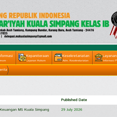
nformasi
Kepaniteraan
Kesekretariatan
Layanan
mum
Layanan Hukum
Adm. Kesekretariatan
Informasi P
erita
Published Date
 Keuangan MS Kuala Simpang
29 July 2026