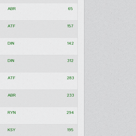
ABR
65
ATF
157
DIN
142
DIN
312
ATF
283
ABR
233
RYN
294
KSY
195