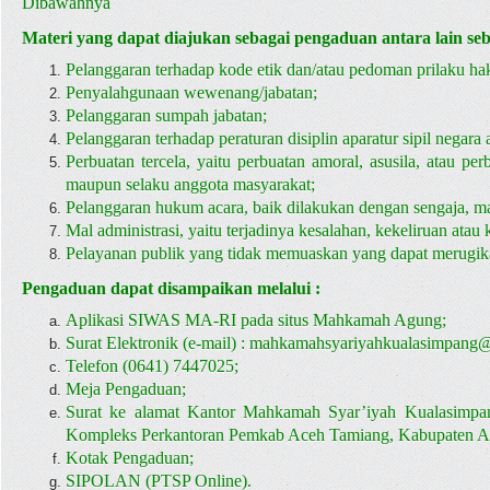
Dibawahnya
Publik
Materi yang dapat diajukan sebagai pengaduan antara lain seb
>
Pelanggaran terhadap kode etik dan/atau pedoman prilaku ha
Layanan
Penyalahgunaan wewenang/jabatan;
Pelanggaran sumpah jabatan;
Pengaduan
Pelanggaran terhadap peraturan disiplin aparatur sipil negara a
Perbuatan tercela, yaitu perbuatan amoral, asusila, atau pe
>
maupun selaku anggota masyarakat;
Pelanggaran hukum acara, baik dilakukan dengan sengaja, m
Prosedur
Mal administrasi, yaitu terjadinya kesalahan, kekeliruan atau k
Pelayanan publik yang tidak memuaskan yang dapat merugika
Pengaduan
Pengaduan dapat disampaikan melalui :
Aplikasi SIWAS MA-RI pada situs Mahkamah Agung;
Surat Elektronik (e-mail) :
mahkamahsyariyahkualasimpang
Telefon (0641) 7447025;
Meja Pengaduan;
Surat ke alamat Kantor Mahkamah Syar’iyah Kualasimpa
Kompleks Perkantoran Pemkab Aceh Tamiang, Kabupaten A
Kotak Pengaduan;
SIPOLAN (PTSP Online).