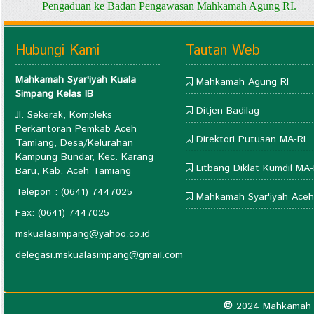
Pengaduan ke Badan Pengawasan Mahkamah Agung RI.
Hubungi Kami
Tautan Web
Mahkamah Syar'iyah Kuala
Mahkamah Agung RI
Simpang Kelas IB
Ditjen Badilag
Jl. Sekerak, Kompleks
Perkantoran Pemkab Aceh
Direktori Putusan MA-RI
Tamiang, Desa/Kelurahan
Kampung Bundar, Kec. Karang
Litbang Diklat Kumdil MA-
Baru, Kab. Aceh Tamiang
Telepon : (0641) 7447025
Mahkamah Syar'iyah Aceh
Fax: (0641) 7447025
mskualasimpang@yahoo.co.id
delegasi.mskualasimpang@gmail.com
©
2024 Mahkamah S