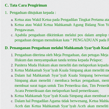
C. Tata Cara Pengiriman
1. Pengaduan ditujukan kepada :
Ketua atau Wakil Ketua pada Pengadilan Tingkat Pertama ata
Ketua atau Wakil Ketua Mahkamah Agung Bidang Non Yud
Pengawasan.
Apabila pengaduan dikirimkan melalui pos dalam amplop te
pengaduan dengan menuliskan kata “ PENGADUAN pada Penga
D
.
Penanganan Pengaduan melalui Mahkamah Syar’iyah Kua
Pengaduan diterima oleh Meja Pengaduan, dan petugas Meja
Hukum dan menyampaikan tanda terima kepada Pelapor;
Panitera Muda Hukum akan meneliti dan melaporkan kepad
Ketua Mahkamah Syar’iyah Kuala Simpang akan meneliti m
Dalam hal Mahkamah Syar’iyah Kuala Simpang berwenan
Simpang akan meneliti / membaca berkas pengaduan, mem
membuat surat tugas untuk Tim Pemeriksa dan, Tim Pemerik
Acara Pemeriksaan dan melaporkan hasil pemeriksaan;
Ketua Mahkamah Syar’iyah Kuala Simpang akan membuat r
Dalam hal Pengadilan Agama tidak berwenang, Ketua Mah
Aceh dan Ketua Mahkamah Syar’iyah Aceh akan meneliti 