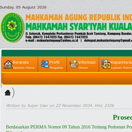
Sunday, 09 August 2026
Beranda
Profil
Informasi
Kepanitera
Halaman Utama
Pengadian
Umum
Layanan Huku
Informasi
Home
Lainnya
>
Layanan
Written by Super User on
22 November 2024
. Hits: 2326
Publik ||
Prose
Informasi
Berdasarkan PERMA Nomor 09 Tahun 2016 Tentang Pedoman Pen