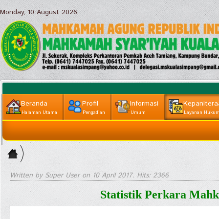
Monday, 10 August 2026
Beranda
Profil
Informasi
Kepanitera
Halaman Utama
Pengadian
Umum
Layanan Huku
Informasi
Home
Lainnya
>
Kepaniteraan
Written by Super User on
10 April 2017
. Hits: 2366
|| Layanan
Statistik Perkara Mah
Hukum