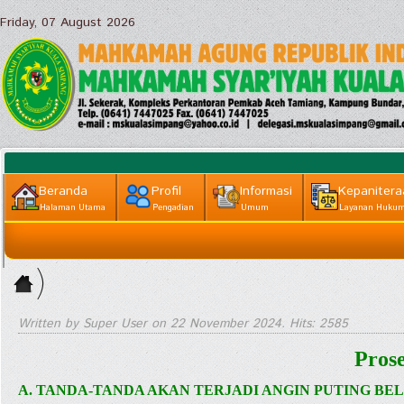
Friday, 07 August 2026
Beranda
Profil
Informasi
Kepanitera
Halaman Utama
Pengadian
Umum
Layanan Huku
Informasi
Home
Lainnya
>
Layanan
Written by Super User on
22 November 2024
. Hits: 2585
Publik ||
Pros
Informasi
A. TANDA-TANDA AKAN TERJADI ANGIN PUTING BE