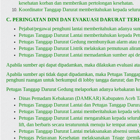
kesehatan korban dan memberikan pertolongan kesehatan.
Koordinator Tanggap Darurat memberitahukan kepada seluru
C. PERINGATAN DINI DAN EVAKUASI DARURAT TE
Pejabat/pegawai penghuni lantai memberitahukan adanya sum
Petugas Tanggap Darurat Lantai memberitahukan kepada Pet
Petugas Tanggap Darurat Gedung membunyikan alarm atau
Petugas Tanggap Darurat Listrik melakukan pemutusan aliran li
Petugas Tanggap Darurat Lantai memadamkan sumber api 
Apabila sumber api dapat dipadamkan, maka dilakukan evaluasi atas
Apabila sumber api tidak dapat dipadamkan, maka Petugas Tanggap
penghuni ruangan untuk berkumpul di lobby tangga darurat; dan P
Petugas Tanggap Darurat Gedung melaporkan adanya kebakaran k
Dinas Pemadam Kebakaran (DAMKAR) Kabupaten Aceh Tam
Petugas Tanggap Darurat Lantai dan Petugas Tanggap Darur
Petugas Tanggap Darurat Lantai memberitahukan kepada selur
Petugas Tanggap Darurat Lantai mengarahkan kepada seluruh p
lift, dan berbaris secara teraturuntuk menuju ke tempat aman 
Petugas Tanggap Darurat Lantai melaksanakan absensi untuk
Petugas Pelayanan Kesehatan melaksanakan Triage (pemila