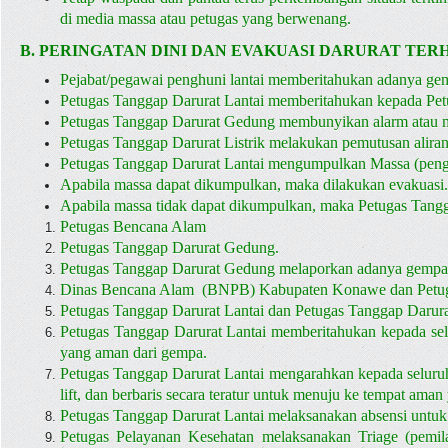
di media massa atau petugas yang berwenang.
B. PERINGATAN DINI DAN EVAKUASI DARURAT TER
Pejabat/pegawai penghuni lantai memberitahukan adanya ge
Petugas Tanggap Darurat Lantai memberitahukan kepada Pet
Petugas Tanggap Darurat Gedung membunyikan alarm ata
Petugas Tanggap Darurat Listrik melakukan pemutusan aliran li
Petugas Tanggap Darurat Lantai mengumpulkan Massa (peng
Apabila massa dapat dikumpulkan, maka dilakukan evakuasi.
Apabila massa tidak dapat dikumpulkan, maka Petugas Tangg
Petugas Bencana Alam
Petugas Tanggap Darurat Gedung.
Petugas Tanggap Darurat Gedung melaporkan adanya gempa
Dinas Bencana Alam (BNPB) Kabupaten Konawe dan Petug
Petugas Tanggap Darurat Lantai dan Petugas Tanggap Darur
Petugas Tanggap Darurat Lantai memberitahukan kepada selu
yang aman dari gempa.
Petugas Tanggap Darurat Lantai mengarahkan kepada seluruh p
lift, dan berbaris secara teratur untuk menuju ke tempat aman
Petugas Tanggap Darurat Lantai melaksanakan absensi untuk
Petugas Pelayanan Kesehatan melaksanakan Triage (pemila