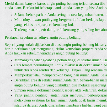
Publik
Meski dalam banyak kasus angin puting beliung terjadi secara tiba-
tanda alam. Berikut ini beberapa tanda-tanda alam yang bisa Anda w
>
Selama beberapa hari Anda sering merasa kegerahan karena cua
Prosedur
Munculnya awan putih yang bergerombol dan berlapis-lapis di
yang sekilas mirip seperti kembang kol.
Evakuasi
Terdengar suara petir dan guruh kencang yang saling bersahu
Persiapan sebelum terjadinya angin puting beliung
Seperti yang sudah dijelaskan di atas, angin puting beliung biasanya
hari diperlukan agar mengurangi risiko kerusakan properti Anda s
Anda lakukan sebelum terjadinya angin puting beliung:
Memangkas cabang-cabang pohon tinggi di sekitar rumah An
Cari tempat perlindungan untuk evakuasi di dekat rumah An
untuk diri Anda sendiri dan keluarga. Tinjau ulang rencana 
Memperkuat atau memperkokoh bangunan rumah Anda. Salah s
Bersihkan area di sekitar rumah Anda dari bahan-bahan mater
angin puting beliung yang ditakutkan bisa melukai seseoran
Simpan semua dokumen penting seperti akte kelahiran, dokume
Yang paling penting, jangan lupa menyusun perlengkapan
melakukan evakuasi ke luar rumah, Anda tidak harus memiki
sifatnya darurat, Anda disarankan membawa hal-hal yang penti