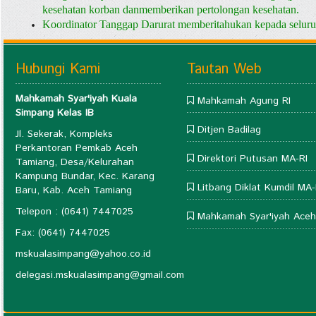
kesehatan korban danmemberikan pertolongan kesehatan.
Koordinator Tanggap Darurat memberitahukan kepada seluru
Hubungi Kami
Tautan Web
Mahkamah Syar'iyah Kuala
Mahkamah Agung RI
Simpang Kelas IB
Ditjen Badilag
Jl. Sekerak, Kompleks
Perkantoran Pemkab Aceh
Direktori Putusan MA-RI
Tamiang, Desa/Kelurahan
Kampung Bundar, Kec. Karang
Litbang Diklat Kumdil MA-
Baru, Kab. Aceh Tamiang
Telepon : (0641) 7447025
Mahkamah Syar'iyah Aceh
Fax: (0641) 7447025
mskualasimpang@yahoo.co.id
delegasi.mskualasimpang@gmail.com